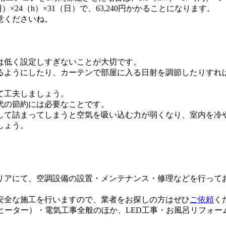
）×24（h）×31（日）で、63,240円かかることになります。
意くださいね。
は低く設定しすぎないことが大切です。
るようにしたり、カーテンで部屋に入る日射を調節したりすれ
て工夫しましょう。
代の節約には必要なことです。
して詰まってしまうと空気を吸い込む力が弱くなり、室内を冷
しょう。
リアにて、空調設備の設置・メンテナンス・修理などを行って
安全な施工を行いますので、業者をお探しの方はぜひ
ご依頼
く
ヒーター）・電気工事全般のほか、LED工事・お風呂リフォ