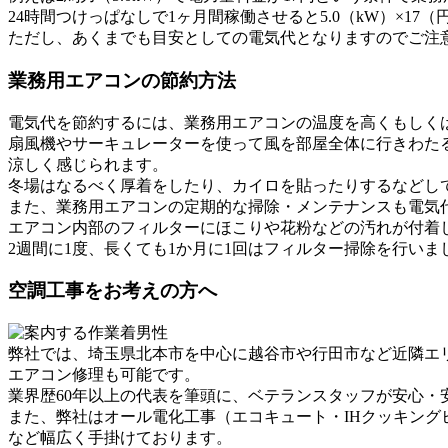
24時間つけっぱなしで1ヶ月間稼働させると5.0（kW）×17（円
ただし、あくまでも目安としての電気代となりますのでご注
業務用エアコンの節約方法
電気代を節約するには、業務用エアコンの温度を高くもしく
扇風機やサーキュレーターを使って風を部屋全体に行きわた
涼しく感じられます。
冬場はなるべく厚着をしたり、カイロを貼ったりするなどし
また、業務用エアコンの定期的な掃除・メンテナンスも電気
エアコン内部のフィルターにほこりや花粉などの汚れが付着
2週間に1度、長くても1か月に1回はフィルター掃除を行いま
空調工事をお考えの方へ
弊社では、埼玉県北本市を中心に越谷市や行田市など近隣エ
エアコン修理も可能です。
業界歴60年以上の代表を筆頭に、ベテランスタッフが安心・
また、弊社はオール電化工事（エコキュート・IHクッキング
など幅広く手掛けております。