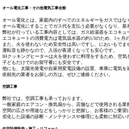
オール電化工事・その他電気工事全般
オール電化とは、家庭内のすべてのエネルギーをガスではな
オール電化にすることでガス代を支払う必要がなくなり、基
弊社が行っている工事内容としては、ガス給湯器をエコキュ
エコキュートの消費電力は電気温水器の約1/3のため、1ヶ
また、火を使わないため安全性は高いですし、においもでま
運転音も静かなので、入浴が夜遅くなっても安心です。
IHクッキングヒーターは火を使わずに料理をするため、空気
子どもだけでのお留守番にも安全です。
他にも、太陽光発電や自家用変電設備の設置、車庫に電気を
依頼先の業者をお探しの方は、ぜひご連絡ください。
空調工事
弊社では、空調工事も承っております。
一般家庭のエアコン・換気扇から、店舗などで使用される業
空間の広さや用途などをしっかりと把握し、お客様のご要望
劣化した設備の診断・メンテナンスや修理にも柔軟に対応い
住宅設備販売・施工・リフォーム